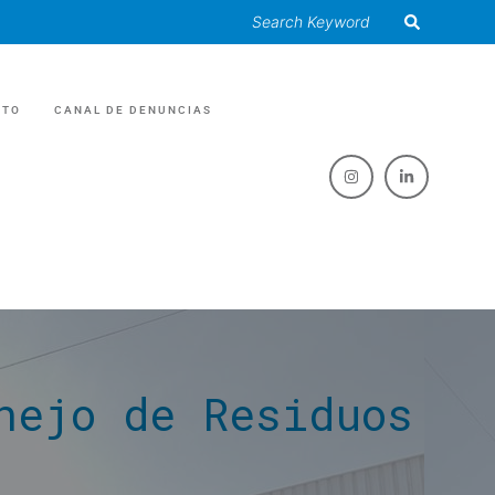
CTO
CANAL DE DENUNCIAS
RIAS
O /EVENTOS
 GRASAS
nejo de Residuos
 /RECICLAJE
ES