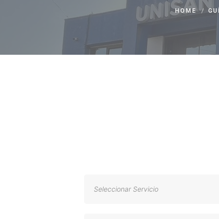
HOME
/
GU