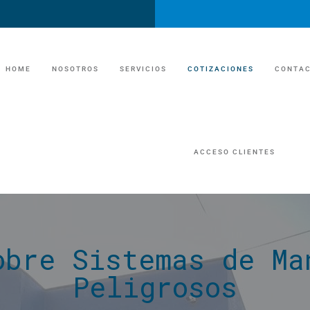
HOME
NOSOTROS
SERVICIOS
COTIZACIONES
CONTA
UNIDADES SANITARIAS
ACCESO CLIENTES
UNIDADES SANITA
TRAILER DE LUJO/EVENTOS
TRAILER DE LUJ
MANEJO DE FOSAS Y GRASAS
MANEJO DE FOSAS Y
obre Sistemas de Ma
ECONOMIA CIRCULAR /RECICLAJE
ECONOMIA CIRCULAR
Peligrosos
MANEJO DE RESIDUOS INDUSTRIAL
MANEJO DE ESCOMBROS​