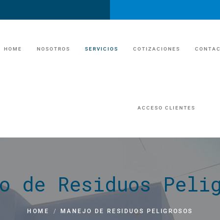
HOME
NOSOTROS
SERVICIOS
COTIZACIONES
CONTA
UNIDADES SANITARIAS
ACCESO CLIENTES
UNIDADES SANITA
TRAILER DE LUJO/EVENTOS
TRAILER DE LUJ
MANEJO DE FOSAS Y GRASAS
MANEJO DE FOSAS Y
o de Residuos Peli
ECONOMIA CIRCULAR /RECICLAJE
ECONOMIA CIRCULAR
MANEJO DE RESIDUOS INDUSTRIAL
HOME
/
MANEJO DE RESIDUOS PELIGROSOS
MANEJO DE ESCOMBROS​