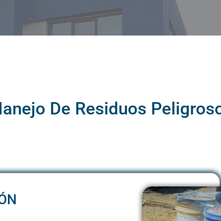
LOS BENEFIC
MANEJO DE RESIDUOS PELIGROSOS
GUÍA DE SELE
GUÍA COMPL
anejo De Residuos Peligros
IÓN