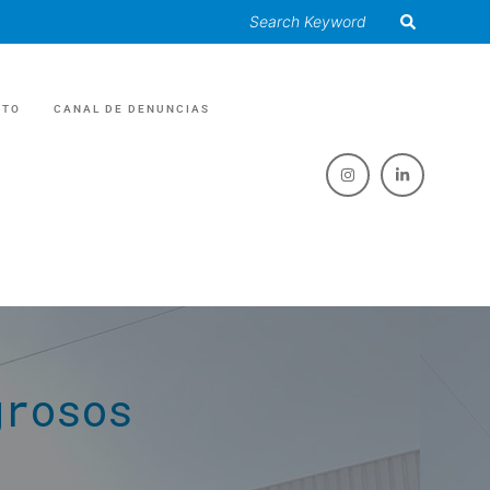
CTO
CANAL DE DENUNCIAS
RIAS
O /EVENTOS
 GRASAS
grosos
 /RECICLAJE
ES