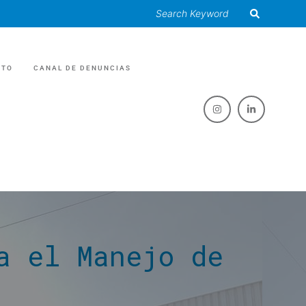
CTO
CANAL DE DENUNCIAS
RIAS
O /EVENTOS
 GRASAS
a el Manejo de
 /RECICLAJE
ES