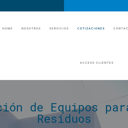
HOME
NOSOTROS
SERVICIOS
COTIZACIONES
CONTA
UNIDADES SANITARIAS
ACCESO CLIENTES
UNIDADES SANITA
TRAILER DE LUJO/EVENTOS
TRAILER DE LUJ
MANEJO DE FOSAS Y GRASAS
MANEJO DE FOSAS Y
ción de Equipos par
ECONOMIA CIRCULAR /RECICLAJE
ECONOMIA CIRCULAR
Residuos
MANEJO DE RESIDUOS INDUSTRIAL
MANEJO DE ESCOMBROS​