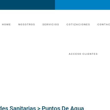
HOME
NOSOTROS
SERVICIOS
COTIZACIONES
CONTA
UNIDADES SANITARIAS
ACCESO CLIENTES
UNIDADES SANITA
TRAILER DE LUJO/EVENTOS
TRAILER DE LUJ
MANEJO DE FOSAS Y GRASAS
MANEJO DE FOS
ECONOMIA CIRCULAR /RECICLAJE
MANEJO DE RESIDUOS INDUSTRIAL
ECONOMIA CIRC
des Sanitarias > Puntos De Agua