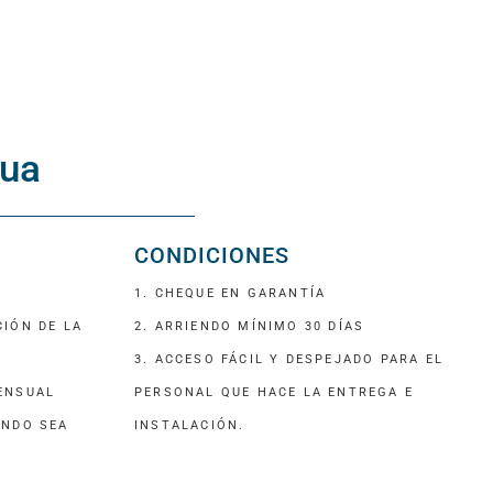
CIOS DEL MANEJO DE RESIDUOS PARA EL MEDIO AMBIENTE
gua
ECCIÓN DE EQUIPOS PARA EL MANEJO DE RESIDUOS
CONDICIONES
ETA SOBRE SISTEMAS DE MANEJO DE RESIDUOS PELIGROSOS
1. CHEQUE EN GARANTÍA
CIÓN DE LA
2. ARRIENDO MÍNIMO 30 DÍAS
3. ACCESO FÁCIL Y DESPEJADO PARA EL
MENSUAL
PERSONAL QUE HACE LA ENTREGA E
ANDO SEA
INSTALACIÓN.