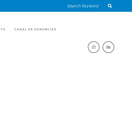
CTO
CANAL DE DENUNCIAS
RIAS
O /EVENTOS
AS Y GRASAS
ES
ULAR /RECICLAJE