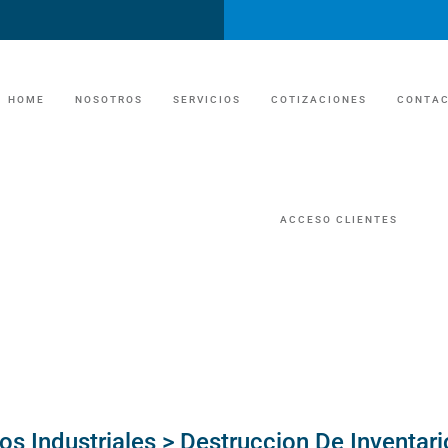
HOME
NOSOTROS
SERVICIOS
COTIZACIONES
CONTA
UNIDADES SANITARIAS
ACCESO CLIENTES
UNIDADES SANITA
TRAILER DE LUJO/EVENTOS
TRAILER DE LUJ
MANEJO DE FOSAS Y GRASAS
MANEJO DE FOS
ECONOMIA CIRCULAR /RECICLAJE
MANEJO DE RESIDUOS INDUSTRIAL
ECONOMIA CIRC
s Industriales > Destruccion De Inventari