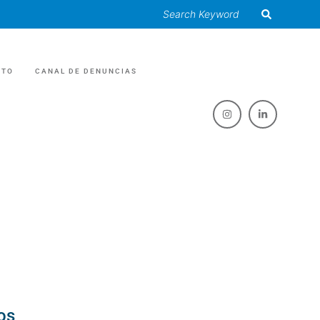
CTO
CANAL DE DENUNCIAS
RIAS
O /EVENTOS
AS Y GRASAS
ES
ULAR /RECICLAJE
os