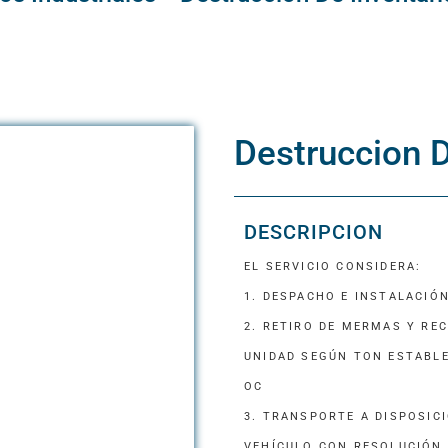
MANEJO DE ESCOMBROS​
LOS BENEFI
MANEJO DE RESIDUOS PELIGROSOS
Destruccion D
GUÍA DE SEL
DESCRIPCION
GUÍA COMPL
EL SERVICIO CONSIDERA:
1. DESPACHO E INSTALACIÓ
2. RETIRO DE MERMAS Y RE
UNIDAD SEGÚN TON ESTABLE
OC
3. TRANSPORTE A DISPOSICI
VEHÍCULO CON RESOLUCIÓN