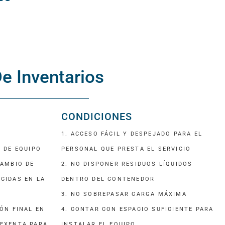
CIOS DEL MANEJO DE RESIDUOS PARA EL MEDIO AMBIENTE
e Inventarios
ECCIÓN DE EQUIPOS PARA EL MANEJO DE RESIDUOS
CONDICIONES
ETA SOBRE SISTEMAS DE MANEJO DE RESIDUOS PELIGROSOS
1. ACCESO FÁCIL Y DESPEJADO PARA EL
N DE EQUIPO
PERSONAL QUE PRESTA EL SERVICIO
CAMBIO DE
2. NO DISPONER RESIDUOS LÍQUIDOS
CIDAS EN LA
DENTRO DEL CONTENEDOR
3. NO SOBREPASAR CARGA MÁXIMA
ÓN FINAL EN
4. CONTAR CON ESPACIO SUFICIENTE PARA
 EXENTA PARA
INSTALAR EL EQUIPO